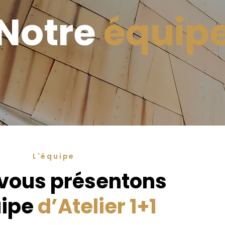
Notre
équip
L'équipe
vous présentons
uipe
d’Atelier 1+1