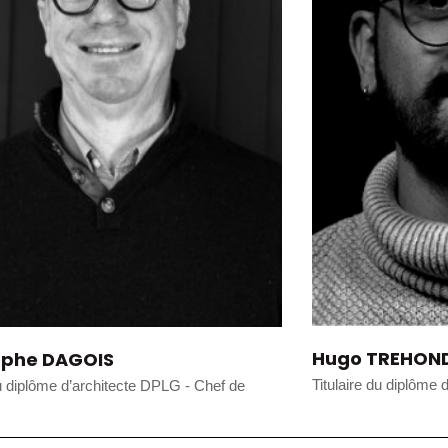
Hugo TREHON
ophe DAGOIS
Titulaire du diplôme 
du diplôme d’architecte DPLG - Chef de