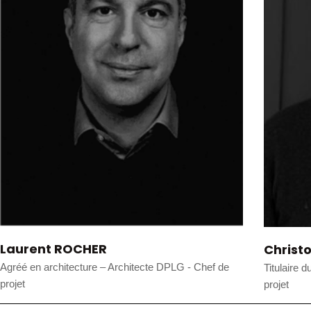
Laurent ROCHER
Christ
Agréé en architecture – Architecte DPLG - Chef de
Titulaire 
projet
projet